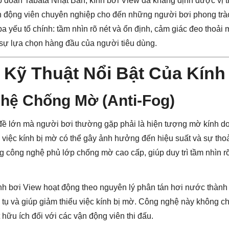
 đoàn Tabata Nhật Bản, kính bơi View đã khẳng định được vị t
vận động viên chuyên nghiệp cho đến những người bơi phong trào v
 ba yếu tố chính: tầm nhìn rõ nét và ổn định, cảm giác đeo thoải 
 sự lựa chọn hàng đầu của người tiêu dùng.
 Kỹ Thuật Nổi Bật Của Kính
hệ Chống Mờ (Anti-Fog)
đề lớn mà người bơi thường gặp phải là hiện tượng mờ kính do
i, việc kính bị mờ có thể gây ảnh hưởng đến hiệu suất và sự tho
 công nghệ phủ lớp chống mờ cao cấp, giúp duy trì tầm nhìn rõ 
h bơi View hoạt động theo nguyên lý phân tán hơi nước thành
 tụ và giúp giảm thiểu việc kính bị mờ. Công nghệ này không ch
 hữu ích đối với các vận động viên thi đấu.