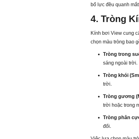
bổ lực đều quanh mắt,
4. Tròng K
Kính bơi View cung cấ
chọn màu tròng bao 
Tròng trong su
sáng ngoài trời.
Tròng khói (Sm
trời.
Tròng gương (M
trời hoặc trong
Tròng phân cự
đổi.
Việc lựa chọn màu trò