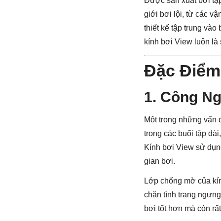
Được sản xuất bởi tập
giới bơi lội, từ các 
thiết kế tập trung vào
kính bơi View luôn là
Đặc Điểm
1. Công Ng
Một trong những vấn 
trong các buổi tập dà
Kính bơi View sử dụng
gian bơi.
Lớp chống mờ của kín
chặn tình trạng ngưng
bơi tốt hơn mà còn rất