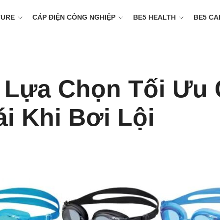
TURE
CÁP ĐIỆN CÔNG NGHIỆP
BE5 HEALTH
BE5 CA
: Lựa Chọn Tối Ưu 
i Khi Bơi Lội