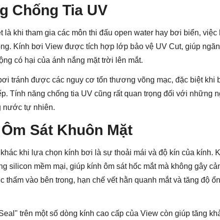
ng Chống Tia UV
ệt là khi tham gia các môn thi đấu open water hay bơi biển, việc
ọng. Kính bơi View được tích hợp lớp bảo vệ UV Cut, giúp ngăn
ộng có hại của ánh nắng mặt trời lên mắt.
ơi tránh được các nguy cơ tổn thương võng mạc, đặc biệt khi bơ
ếp. Tính năng chống tia UV cũng rất quan trọng đối với những n
g nước tự nhiên.
ế Ôm Sát Khuôn Mặt
 khác khi lựa chọn kính bơi là sự thoải mái và độ kín của kính.
ăng silicon mềm mại, giúp kính ôm sát hốc mắt mà không gây cảm
 thấm vào bên trong, hạn chế vết hằn quanh mắt và tăng độ ổn 
eal" trên một số dòng kính cao cấp của View còn giúp tăng kh