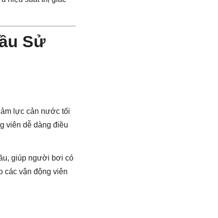
Cầu Sử
iảm lực cản nước tối
ng viên dễ dàng điều
ầu, giúp người bơi có
cho các vận động viên