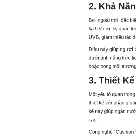
2. Khả Nă
Bơi ngoài trời, đặc bi
tia UV cực kỳ quan tr
UVB, giảm thiểu tác đ
Điều này giúp người b
dưới ánh nắng trực ti
hoặc trong môi trườn
3. Thiết K
Một yếu tố quan trọng
thiết kế với phần gio
kế này giúp ngăn nước
cao.
Công nghệ "Cushion S