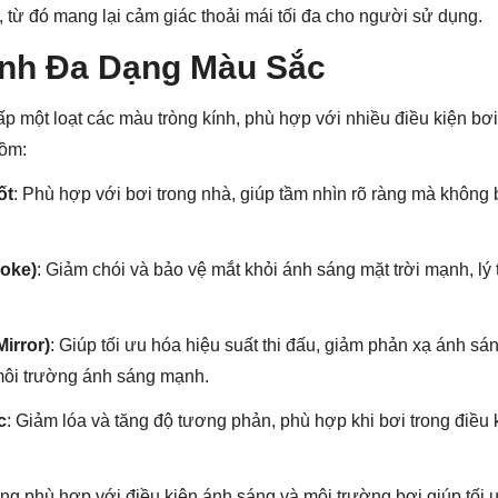
 từ đó mang lại cảm giác thoải mái tối đa cho người sử dụng.
ính Đa Dạng Màu Sắc
p một loạt các màu tròng kính, phù hợp với nhiều điều kiện bơ
gồm:
ốt
: Phù hợp với bơi trong nhà, giúp tầm nhìn rõ ràng mà không
oke)
: Giảm chói và bảo vệ mắt khỏi ánh sáng mặt trời mạnh, lý
irror)
: Giúp tối ưu hóa hiệu suất thi đấu, giảm phản xạ ánh sá
 môi trường ánh sáng mạnh.
c
: Giảm lóa và tăng độ tương phản, phù hợp khi bơi trong điều 
ng phù hợp với điều kiện ánh sáng và môi trường bơi giúp tối ưu