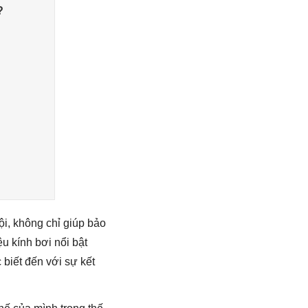
?
ội, không chỉ giúp bảo
ệu kính bơi nổi bật
 biết đến với sự kết