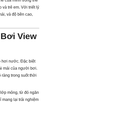
hế của mình trong thế
à trẻ em. Với triết lý
mái, và độ bền cao,
 Bơi View
 hơi nước. Đặc biệt
ải mái của người bơi.
ràng trong suốt thời
 lớp mỏng, từ đó ngăn
ỉ mang lại trải nghiệm