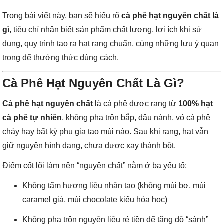
Trong bài viết này, bạn sẽ hiểu rõ
cà phê hạt nguyên chất là
gì
, tiêu chí nhận biết sản phẩm chất lượng, lợi ích khi sử
dụng, quy trình tạo ra hạt rang chuẩn, cùng những lưu ý quan
trọng để thưởng thức đúng cách.
Cà Phê Hạt Nguyên Chất Là Gì?
Cà phê hạt nguyên chất
là cà phê được rang từ
100% hạt
cà phê tự nhiên
, không pha trộn bắp, đậu nành, vỏ cà phê
cháy hay bất kỳ phụ gia tạo mùi nào. Sau khi rang, hạt vẫn
giữ nguyên hình dạng, chưa được xay thành bột.
Điểm cốt lõi làm nên “nguyên chất” nằm ở ba yếu tố:
Không tẩm hương liệu nhân tạo (không mùi bơ, mùi
caramel giả, mùi chocolate kiểu hóa học)
Không pha trộn nguyên liệu rẻ tiền để tăng độ “sánh”