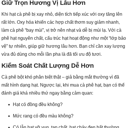
Giữ Trọn Hương Vị Lâu Hơn
Khi hạt cà phê bị xay nhỏ, diện tích tiếp xúc với oxy tăng lên
rất lớn. Oxy hóa khiến các hợp chất thơm suy giảm nhanh,
làm cà phê “bay mùi”, vị trở nên nhạt và dễ bị mùi lạ. Với cà
phê hạt nguyên chất, cấu trúc hạt hoạt động như một “lớp bảo
vệ” tự nhiên, giúp giữ hương lâu hơn. Bạn chỉ cần xay lượng
vừa đủ dùng cho mỗi lần pha là đã tối ưu độ tươi.
Kiểm Soát Chất Lượng Dễ Hơn
Cà phê bột khó phân biệt thật – giả bằng mắt thường vì đã
mất hình dạng hạt. Ngược lại, khi mua cà phê hạt, bạn có thể
đánh giá khá nhiều thứ ngay bằng cảm quan:
Hạt có đồng đều không?
Mức rang có đều màu không?
Có lẫn hạt vỡ vụn, tạp chất, hạt cháy đen bất thường