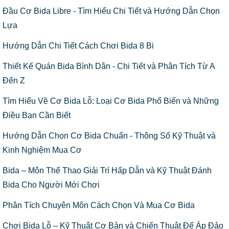
Đầu Cơ Bida Libre - Tìm Hiểu Chi Tiết và Hướng Dẫn Chọn
Lựa
Hướng Dẫn Chi Tiết Cách Chơi Bida 8 Bi
Thiết Kế Quán Bida Bình Dân - Chi Tiết và Phân Tích Từ A
Đến Z
Tìm Hiểu Về Cơ Bida Lỗ: Loại Cơ Bida Phổ Biến và Những
Điều Bạn Cần Biết
Hướng Dẫn Chọn Cơ Bida Chuẩn - Thông Số Kỹ Thuật và
Kinh Nghiệm Mua Cơ
Bida – Môn Thể Thao Giải Trí Hấp Dẫn và Kỹ Thuật Đánh
Bida Cho Người Mới Chơi
Phân Tích Chuyên Môn Cách Chọn Và Mua Cơ Bida
Chơi Bida Lỗ – Kỹ Thuật Cơ Bản và Chiến Thuật Để Áp Đảo