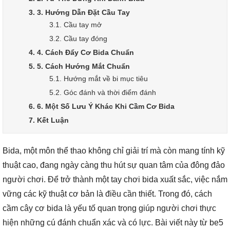
3. 3. Hướng Dẫn Đặt Cầu Tay
3.1. Cầu tay mở
3.2. Cầu tay đóng
4. 4. Cách Đẩy Cơ Bida Chuẩn
5. 5. Cách Hướng Mắt Chuẩn
5.1. Hướng mắt về bi mục tiêu
5.2. Góc đánh và thời điểm đánh
6. 6. Một Số Lưu Ý Khác Khi Cầm Cơ Bida
7. Kết Luận
Bida, một môn thể thao không chỉ giải trí mà còn mang tính kỹ
thuật cao, đang ngày càng thu hút sự quan tâm của đông đảo
người chơi. Để trở thành một tay chơi bida xuất sắc, việc nắm
vững các kỹ thuật cơ bản là điều cần thiết. Trong đó, cách
cầm cây cơ bida là yếu tố quan trọng giúp người chơi thực
hiện những cú đánh chuẩn xác và có lực. Bài viết này từ be5