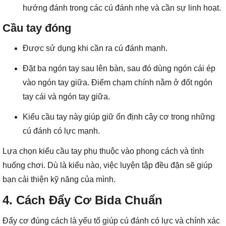
hướng đánh trong các cú đánh nhẹ và cần sự linh hoạt.
Cầu tay đóng
Được sử dụng khi cần ra cú đánh mạnh.
Đặt ba ngón tay sau lên bàn, sau đó dùng ngón cái ép
vào ngón tay giữa. Điểm chạm chính nằm ở đốt ngón
tay cái và ngón tay giữa.
Kiểu cầu tay này giúp giữ ổn định cây cơ trong những
cú đánh có lực mạnh.
Lựa chọn kiểu cầu tay phụ thuộc vào phong cách và tình
huống chơi. Dù là kiểu nào, việc luyện tập đều đặn sẽ giúp
bạn cải thiện kỹ năng của mình.
4.
Cách Đẩy Cơ Bida Chuẩn
Đẩy cơ đúng cách là yếu tố giúp cú đánh có lực và chính xác