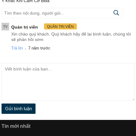
Ý Khác Khi Cầm Cơ Bida
TV
Quản trị viên
QUẢN TRỊ VIÊN
Xin chào quý khách. Quý khách hãy để lại bình luận, chúng tôi
sẽ phản hồi sớm
.
Trả lời
7 năm trước
Gửi bình luận
Tin mới nhất