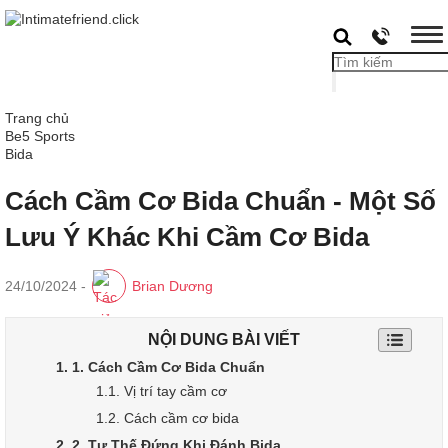
Trang chủ
Be5 Sports
Bida
Cách Cầm Cơ Bida Chuẩn - Một Số
Lưu Ý Khác Khi Cầm Cơ Bida
24/10/2024
-
Brian Dương
NỘI DUNG BÀI VIẾT
1. 1. Cách Cầm Cơ Bida Chuẩn
1.1. Vị trí tay cầm cơ
1.2. Cách cầm cơ bida
2. 2. Tư Thế Đứng Khi Đánh Bida