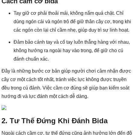
Cách cầm cơ bida
Tay giữ cơ phải thoải mái, không nắm quá chặt. Chỉ
dùng ngón cái và ngón trỏ để giữ thân cây cơ, trong khi
các ngón còn lại chỉ cầm nhẹ, giúp duy trì sự linh hoạt.
Đảm bảo cánh tay và cổ tay luôn thẳng hàng với nhau,
không hướng ra ngoài hay vào trong, để giữ cho cú
đánh chuẩn xác.
Đây là những bước cơ bản giúp người chơi cảm nhận được
cây cơ một cách tốt nhất, tránh việc lực không được truyền
đều trong cú đánh. Việc cầm cơ đúng sẽ giúp bạn kiểm soát
hướng đi và lực đánh một cách dễ dàng.
2.
Tư Thế Đứng Khi Đánh Bida
Ngoài cách cầm cơ, tư thế đứng cũng ảnh hưởng lớn đến độ