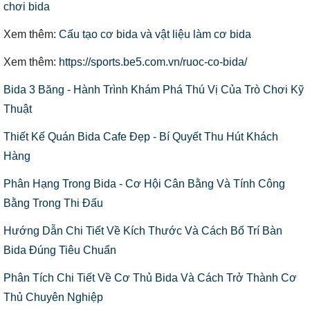
chơi bida
Xem thêm:
Cấu tạo cơ bida và vật liệu làm cơ bida
Xem thêm:
https://sports.be5.com.vn/ruoc-co-bida/
Bida 3 Băng - Hành Trình Khám Phá Thú Vị Của Trò Chơi Kỹ
Thuật
Thiết Kế Quán Bida Cafe Đẹp - Bí Quyết Thu Hút Khách
Hàng
Phân Hạng Trong Bida - Cơ Hội Cân Bằng Và Tính Công
Bằng Trong Thi Đấu
Hướng Dẫn Chi Tiết Về Kích Thước Và Cách Bố Trí Bàn
Bida Đúng Tiêu Chuẩn
Phân Tích Chi Tiết Về Cơ Thủ Bida Và Cách Trở Thành Cơ
Thủ Chuyên Nghiệp