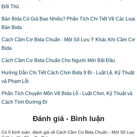
Đối Thủ
Bàn Bida Có Giá Bao Nhiêu? Phân Tích Chi Tiết Về Các Loại
Bàn Bida
Cách Cầm Cơ Bida Chuẩn - Một Số Lưu Ý Khác Khi Cầm Cơ
Bida
Cách Cầm Cơ Bida Chuẩn Cho Người Mới Bắt Đầu
Hướng Dẫn Chi Tiết Cách Chơi Bida 9 Bi - Luật Lệ, Kỹ Thuật
và Phạm Lỗi
Phân Tích Chuyên Môn Về Bida Lỗ - Luật Chơi, Kỹ Thuật và
Cách Tính Đường Đi
Đánh giá - Bình luận
Có
0
bình luận, đánh giá
về Cách Cầm Cơ Bida Chuẩn - Một Số Lưu