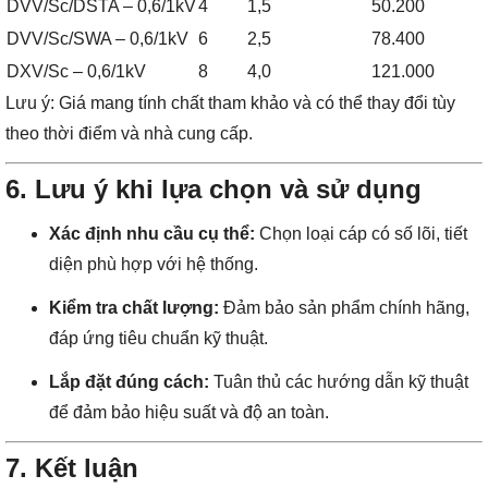
DVV/Sc/DSTA – 0,6/1kV
4
1,5
50.200
DVV/Sc/SWA – 0,6/1kV
6
2,5
78.400
DXV/Sc – 0,6/1kV
8
4,0
121.000
Lưu ý: Giá mang tính chất tham khảo và có thể thay đổi tùy
theo thời điểm và nhà cung cấp.
6. Lưu ý khi lựa chọn và sử dụng
Xác định nhu cầu cụ thể:
Chọn loại cáp có số lõi, tiết
diện phù hợp với hệ thống.
Kiểm tra chất lượng:
Đảm bảo sản phẩm chính hãng,
đáp ứng tiêu chuẩn kỹ thuật.
Lắp đặt đúng cách:
Tuân thủ các hướng dẫn kỹ thuật
để đảm bảo hiệu suất và độ an toàn.
7. Kết luận