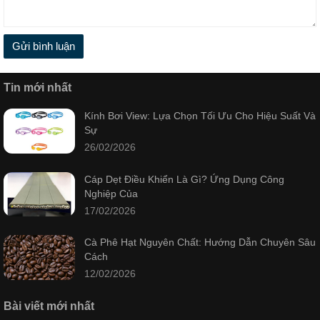
Gửi bình luận
Tin mới nhất
Kính Bơi View: Lựa Chọn Tối Ưu Cho Hiệu Suất Và
Sự
26/02/2026
Cáp Dẹt Điều Khiển Là Gì? Ứng Dụng Công
Nghiệp Của
17/02/2026
Cà Phê Hạt Nguyên Chất: Hướng Dẫn Chuyên Sâu
Cách
12/02/2026
Bài viết mới nhất