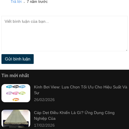
Trả lời
7 năm trước
Gửi bình luận
Tin mới nhất
Kính Bơi View: Lựa Chọn Tối Ưu Cho Hiệu Suất Và
Sự
26/02/2026
Cáp Dẹt Điều Khiển Là Gì? Ứng Dụng Công
Nghiệp Của
17/02/2026