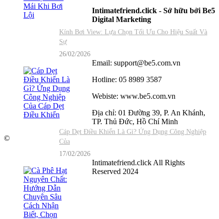
Intimatefriend.click - Sở hữu bởi Be5
Digital Marketing
Kính Bơi View: Lựa Chọn Tối Ưu Cho Hiệu Suất Và
Sự
26/02/2026
Email: support@be5.com.vn
Hotline: 05 8989 3587
Webiste: www.be5.com.vn
Địa chỉ: 01 Đường 39, P. An Khánh,
TP. Thủ Đức, Hồ Chí Minh
Cáp Dẹt Điều Khiển Là Gì? Ứng Dụng Công Nghiệp
©
Của
17/02/2026
Intimatefriend.click
All Rights
Reserved 2024