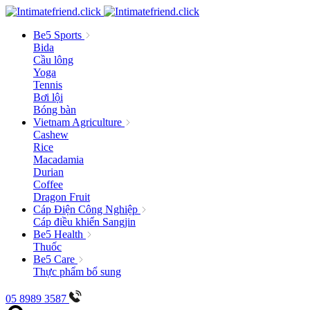
Be5 Sports
Bida
Cầu lông
Yoga
Tennis
Bơi lội
Bóng bàn
Vietnam Agriculture
Cashew
Rice
Macadamia
Durian
Coffee
Dragon Fruit
Cáp Điện Công Nghiệp
Cáp điều khiển Sangjin
Be5 Health
Thuốc
Be5 Care
Thực phẩm bổ sung
05 8989 3587