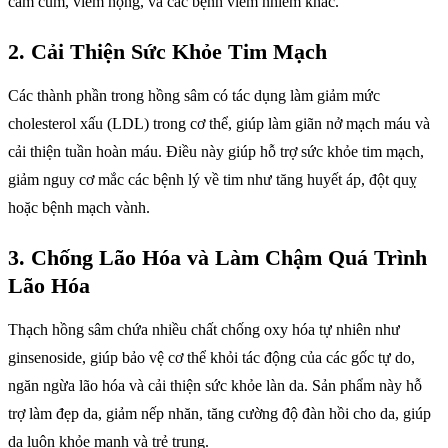
cảm cúm, viêm họng, và các bệnh viêm nhiễm khác.
2.
Cải Thiện Sức Khỏe Tim Mạch
Các thành phần trong hồng sâm có tác dụng làm giảm mức
cholesterol xấu (LDL) trong cơ thể, giúp làm giãn nở mạch máu và
cải thiện tuần hoàn máu. Điều này giúp hỗ trợ sức khỏe tim mạch,
giảm nguy cơ mắc các bệnh lý về tim như tăng huyết áp, đột quỵ
hoặc bệnh mạch vành.
3.
Chống Lão Hóa và Làm Chậm Quá Trình
Lão Hóa
Thạch hồng sâm chứa nhiều chất chống oxy hóa tự nhiên như
ginsenoside, giúp bảo vệ cơ thể khỏi tác động của các gốc tự do,
ngăn ngừa lão hóa và cải thiện sức khỏe làn da. Sản phẩm này hỗ
trợ làm đẹp da, giảm nếp nhăn, tăng cường độ đàn hồi cho da, giúp
da luôn khỏe mạnh và trẻ trung.