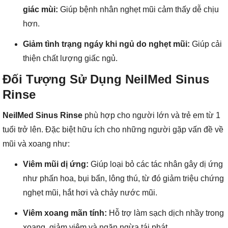
giác mùi:
Giúp bệnh nhân nghẹt mũi cảm thấy dễ chịu
hơn.
Giảm tình trạng ngáy khi ngủ do nghẹt mũi:
Giúp cải
thiện chất lượng giấc ngủ.
Đối Tượng Sử Dụng NeilMed Sinus
Rinse
NeilMed Sinus Rinse
phù hợp cho người lớn và trẻ em từ 1
tuổi trở lên. Đặc biệt hữu ích cho những người gặp vấn đề về
mũi và xoang như:
Viêm mũi dị ứng:
Giúp loại bỏ các tác nhân gây dị ứng
như phấn hoa, bụi bẩn, lông thú, từ đó giảm triệu chứng
nghẹt mũi, hắt hơi và chảy nước mũi.
Viêm xoang mãn tính:
Hỗ trợ làm sạch dịch nhầy trong
xoang, giảm viêm và ngăn ngừa tái phát.