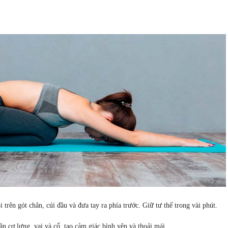
 trên gót chân, cúi đầu và đưa tay ra phía trước. Giữ tư thế trong vài phút.
ãn cơ lưng, vai và cổ, tạo cảm giác bình yên và thoải mái.